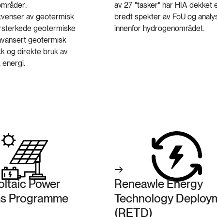
områder:
av 27 "tasker" har HIA dekket 
kvenser av geotermisk
bredt spekter av FoU og analy
forsterkede geotermiske
innenfor hydrogenområdet.
avansert geotermisk
k og direkte bruk av
 energi.
oltaic Power
Reneawle Energy
s Programme
Technology Deploy
(RETD)