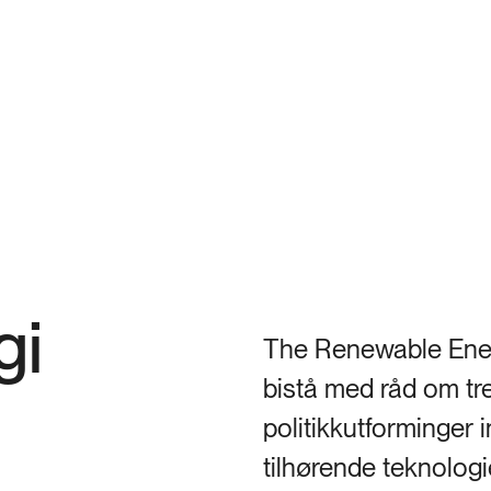
gi
The Renewable Ener
bistå med råd om tr
politikkutforminger 
tilhørende teknologi