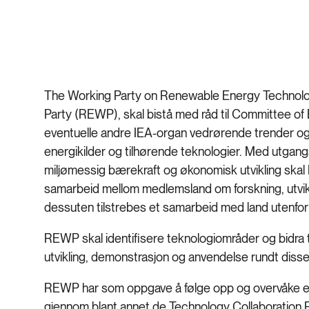
The Working Party on Renewable Energy Technolo
Party (REWP), skal bistå med råd til Committee 
eventuelle andre IEA-organ vedrørende trender og 
energikilder og tilhørende teknologier. Med utgangs
miljømessig bærekraft og økonomisk utvikling skal
samarbeid mellom medlemsland om forskning, utvik
dessuten tilstrebes et samarbeid med land utenfor
REWP skal identifisere teknologiområder og bidra ti
utvikling, demonstrasjon og anvendelse rundt diss
REWP har som oppgave å følge opp og overvåke effe
gjennom blant annet de Technology Collaboration