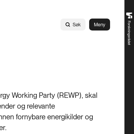
Søk
Meny
gy Working Party (REWP), skal
ender og relevante
innen fornybare energikilder og
er.