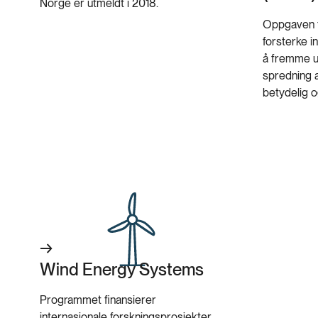
Norge er utmeldt i 2018.
Oppgaven t
forsterke i
å fremme ut
spredning 
betydelig o
Wind Energy Systems
Programmet finansierer
internasjonale forskningsprosjekter