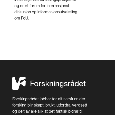
og er et forum for internasjonal
diskusjon og informasjonsutveksling
om FoU.
Forskingsrådet jobbar for eit samfunn der
forsking blir skapt, brukt, utfordra, verdsett
og delt av alle slik at det faktisk bidrar til