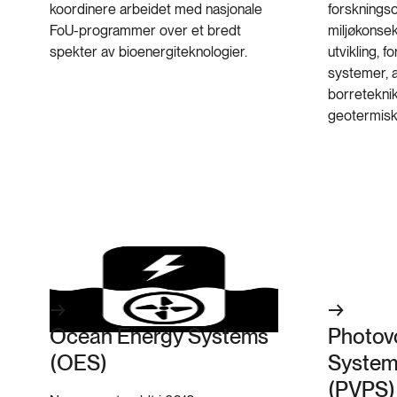
koordinere arbeidet med nasjonale
forsknings
FoU-programmer over et bredt
miljøkonse
spekter av bioenergiteknologier.
utvikling, 
systemer, 
borreteknik
geotermisk
Ocean Energy Systems
Photov
(OES)
System
(PVPS)