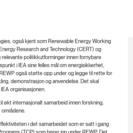
gies, også kjent som Renewable Energy Working
of Energy Research and Technology (CERT) og
relevante politikkutforminger innen fornybare
punkt i IEA sine felles mål om energisikkerhet,
 REWP også støtte opp under og legge til rette for
ling, demonstrasjon og anvendelse. Det skal
 IEA organisasjonen.
l økt internasjonalt samarbeid innen forskning,
e områdene.
ktiviteten i det samarbeidet som er satt i gang
 Programs (TCP) som hører inn under REWP. Det