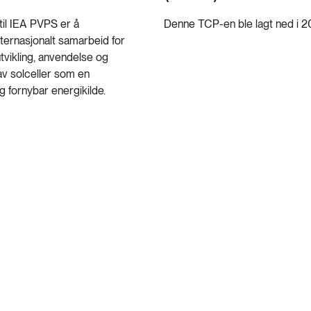
il IEA PVPS er å
Denne TCP-en ble lagt ned i 20
nternasjonalt samarbeid for
vikling, anvendelse og
av solceller som en
g fornybar energikilde.