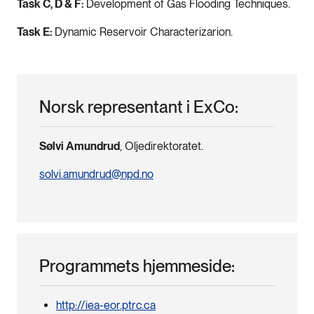
Task C, D & F:
Development of Gas Flooding Techniques.
Task E:
Dynamic Reservoir Characterizarion.
Norsk representant i ExCo:
Sølvi Amundrud
, Oljedirektoratet.
solvi.amundrud@npd.no
Programmets hjemmeside:
http://iea-eor.ptrc.ca