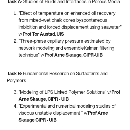
Task A:
Studies of Fluids and Interfaces in Porous Media
"Effect of temperature on enhanced oil recovery
from mixed-wet chalk cores byspontaneous
imbibition and forced displacement using seawater"
v/
Prof Tor Austad, UiS
"Three-phase capillary pressure estimated by
network modeling and ensembleKalman filtering
technique" v/
Prof
Arne Skauge, CIPR-UiB
Task B:
Fundamental Research on Surfactants and
Polymers
"Modeling of LPS Linked Polymer Solutions" v/
Prof
Arne Skauge, CIPR - UiB
"Experimental and numerical modeling studies of
viscous unstable displacement " v/
Prof Arne
Skauge CIPR - UiB